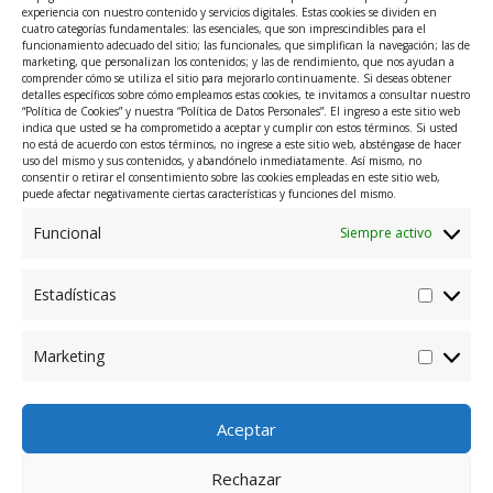
experiencia con nuestro contenido y servicios digitales. Estas cookies se dividen en
cuatro categorías fundamentales: las esenciales, que son imprescindibles para el
funcionamiento adecuado del sitio; las funcionales, que simplifican la navegación; las de
I
L
marketing, que personalizan los contenidos; y las de rendimiento, que nos ayudan a
comprender cómo se utiliza el sitio para mejorarlo continuamente. Si deseas obtener
detalles específicos sobre cómo empleamos estas cookies, te invitamos a consultar nuestro
n
i
“Política de Cookies” y nuestra “Política de Datos Personales”. El ingreso a este sitio web
indica que usted se ha comprometido a aceptar y cumplir con estos términos. Si usted
no está de acuerdo con estos términos, no ingrese a este sitio web, absténgase de hacer
s
n
@Innmetec
uso del mismo y sus contenidos, y abandónelo inmediatamente. Así mismo, no
consentir o retirar el consentimiento sobre las cookies empleadas en este sitio web,
t
k
puede afectar negativamente ciertas características y funciones del mismo.
Menu
Funcional
Siempre activo
a
e
Dirección: Carrera 48A #10 Sur 107, El Poblado, Medellín,
g
d
Estadísticas
Antioquia, Colombia.
r
i
Contacto: +57 318 265 6050 – +57 314 632 0993
Marketing
a
n
Política de Datos Personales
m
Aceptar
Rechazar