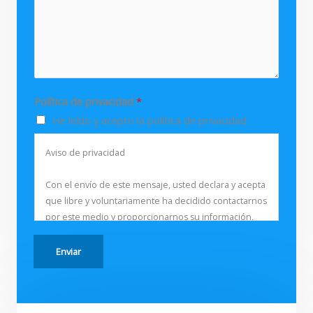
r
a
*
j
e
*
Política de privacidad
*
He leído y acepto la política de privacidad
Aviso de privacidad
Con el envío de este mensaje, usted declara y acepta
que libre y voluntariamente ha decidido contactarnos
por este medio y proporcionarnos su información,
particularmente su nombre, correo electrónico, y
número de celular, con el fin de que
Enviar
Innmetec S.A.S. se ponga en contacto con usted para
resolver sus inquietudes, solicitudes y/o responder a
este mensaje.