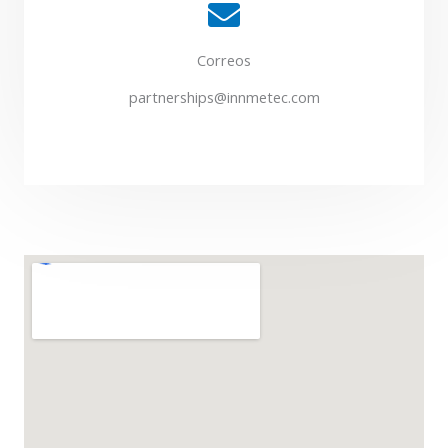
Así mismo, sus datos personales serán tratados bajo
los principios de seguridad y confidencialidad
Correos
aplicables, con los siguientes fines y propósitos: (i)
partnerships@innmetec.com
comunicarnos con usted y responder a sus
solicitudes, a través de cualquier medio de contacto,
así como enviarle actualizaciones y/o noticias sobre
nuestros productos, servicios o eventos; (ii) proveer
nuestros servicios y productos; (iii) cumplir con las
leyes, reglamentos y procesos legales aplicables.
Le recordamos que, la entrega de cualquier dato
sensible o dato sobre niños, niñas y adolescentes es
facultativo, y le recomendamos no incluir dicha
información en el cuerpo del mensaje, a menos que
lo considere estrictamente necesario.
Usted podrá ejercer sus derechos a conocer,
actualizar, rectificar, solicitar prueba de la