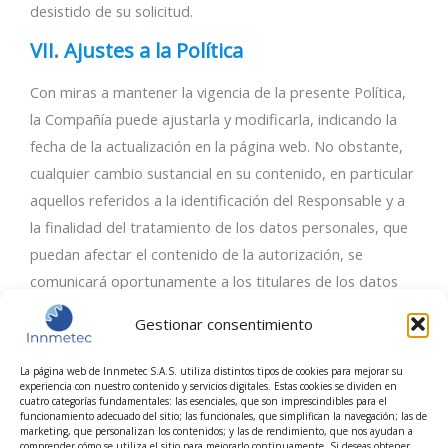
desistido de su solicitud.
VII. Ajustes a la Política
Con miras a mantener la vigencia de la presente Política,
la Compañía puede ajustarla y modificarla, indicando la
fecha de la actualización en la página web. No obstante,
cualquier cambio sustancial en su contenido, en particular
aquellos referidos a la identificación del Responsable y a
la finalidad del tratamiento de los datos personales, que
puedan afectar el contenido de la autorización, se
comunicará oportunamente a los titulares de los datos
Estadíst
Marketi
personales de manera eficiente, antes de implementar las
Gestionar consentimiento
nuevas políticas, mediante la página web o el empleo de
otros medios. Fecha de entrada en vigencia: mayo de
La página web de Innmetec S.A.S. utiliza distintos tipos de cookies para mejorar su
experiencia con nuestro contenido y servicios digitales. Estas cookies se dividen en
2024.
cuatro categorías fundamentales: las esenciales, que son imprescindibles para el
funcionamiento adecuado del sitio; las funcionales, que simplifican la navegación; las de
marketing, que personalizan los contenidos; y las de rendimiento, que nos ayudan a
comprender cómo se utiliza el sitio para mejorarlo continuamente. Si deseas obtener