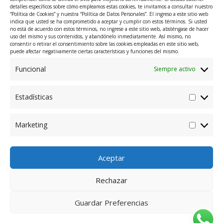
I
L
detalles específicos sobre cómo empleamos estas cookies, te invitamos a consultar nuestro
n
i
“Política de Cookies” y nuestra “Política de Datos Personales”. El ingreso a este sitio web
indica que usted se ha comprometido a aceptar y cumplir con estos términos. Si usted
no está de acuerdo con estos términos, no ingrese a este sitio web, absténgase de hacer
s
n
@Innmetec
uso del mismo y sus contenidos, y abandónelo inmediatamente. Así mismo, no
consentir o retirar el consentimiento sobre las cookies empleadas en este sitio web,
t
k
puede afectar negativamente ciertas características y funciones del mismo.
Menu
Funcional
Siempre activo
a
e
Dirección: Carrera 48A #10 Sur 107, El Poblado, Medellín,
g
d
Estadísticas
Antioquia, Colombia.
r
i
Contacto: +57 318 265 6050 – +57 314 632 0993
Marketing
a
n
Política de Datos Personales
m
Aceptar
Rechazar
Guardar Preferencias