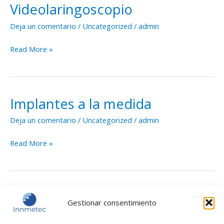
Videolaringoscopio
Videolaringoscopio
Deja un comentario
/
Uncategorized
/
admin
Read More »
Implantes a la medida
Implantes
a
Deja un comentario
/
Uncategorized
/
admin
la
medida
Read More »
Estadíst
Marketi
Planeaciones Quirúrgicas
Planeaciones
Gestionar consentimiento
Quirúrgicas
Deja un comentario
/
Uncategorized
/
admin