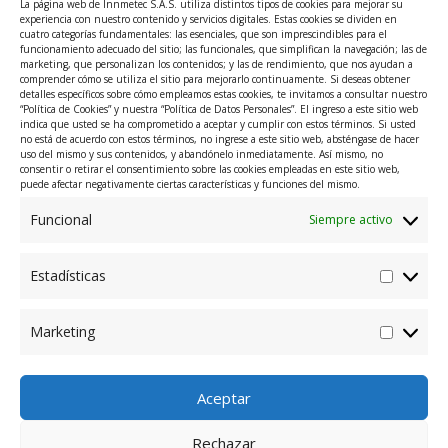
La página web de Innmetec S.A.S. utiliza distintos tipos de cookies para mejorar su
experiencia con nuestro contenido y servicios digitales. Estas cookies se dividen en
Read More »
cuatro categorías fundamentales: las esenciales, que son imprescindibles para el
funcionamiento adecuado del sitio; las funcionales, que simplifican la navegación; las de
marketing, que personalizan los contenidos; y las de rendimiento, que nos ayudan a
comprender cómo se utiliza el sitio para mejorarlo continuamente. Si deseas obtener
detalles específicos sobre cómo empleamos estas cookies, te invitamos a consultar nuestro
“Política de Cookies” y nuestra “Política de Datos Personales”. El ingreso a este sitio web
indica que usted se ha comprometido a aceptar y cumplir con estos términos. Si usted
no está de acuerdo con estos términos, no ingrese a este sitio web, absténgase de hacer
I
L
uso del mismo y sus contenidos, y abandónelo inmediatamente. Así mismo, no
consentir o retirar el consentimiento sobre las cookies empleadas en este sitio web,
puede afectar negativamente ciertas características y funciones del mismo.
n
i
Funcional
Siempre activo
s
n
@Innmetec
t
k
Estadísticas
Menu
a
e
Marketing
Dirección: Carrera 48A #10 Sur 107, El Poblado, Medellín,
g
d
Antioquia, Colombia.
r
i
Contacto: +57 318 265 6050 – +57 314 632 0993
Aceptar
Rechazar